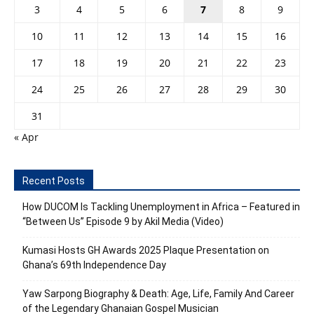
3
4
5
6
7
8
9
10
11
12
13
14
15
16
17
18
19
20
21
22
23
24
25
26
27
28
29
30
31
« Apr
Recent Posts
How DUCOM Is Tackling Unemployment in Africa – Featured in
“Between Us” Episode 9 by Akil Media (Video)
Kumasi Hosts GH Awards 2025 Plaque Presentation on
Ghana’s 69th Independence Day
Yaw Sarpong Biography & Death: Age, Life, Family And Career
of the Legendary Ghanaian Gospel Musician