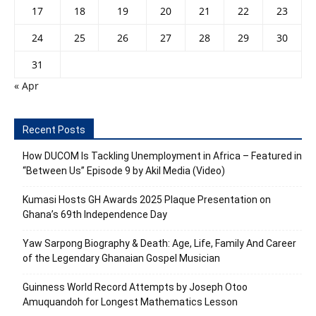
17
18
19
20
21
22
23
24
25
26
27
28
29
30
31
« Apr
Recent Posts
How DUCOM Is Tackling Unemployment in Africa – Featured in
“Between Us” Episode 9 by Akil Media (Video)
Kumasi Hosts GH Awards 2025 Plaque Presentation on
Ghana’s 69th Independence Day
Yaw Sarpong Biography & Death: Age, Life, Family And Career
of the Legendary Ghanaian Gospel Musician
Guinness World Record Attempts by Joseph Otoo
Amuquandoh for Longest Mathematics Lesson