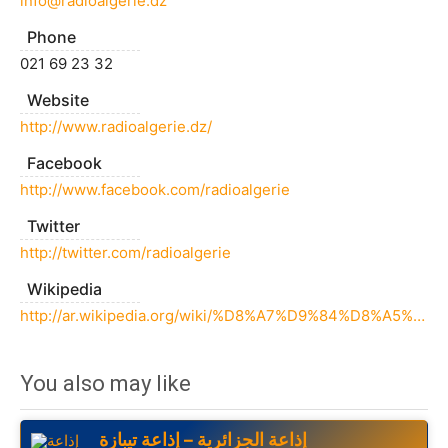
info@radioalgerie.dz
Phone
021 69 23 32
Website
http://www.radioalgerie.dz/
Facebook
http://www.facebook.com/radioalgerie
Twitter
http://twitter.com/radioalgerie
Wikipedia
http://ar.wikipedia.org/wiki/%D8%A7%D9%84%D8%A5%D8%B0%D8%A7%D8%B9%D8%A9_%D8%A7%D9%84%D8%AC%D8%B2%D8%A7%D8%A6%D8%B1%D9%8A%D8%A9
You also may like
إذاعة الجزائرية – إذاعة تيبازة