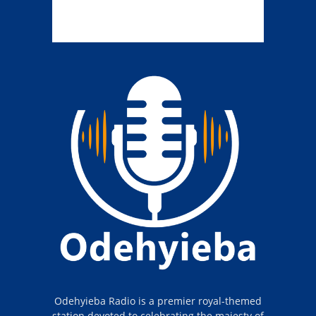
Odehyieba Radio is a premier royal-themed
station devoted to celebrating the majesty of